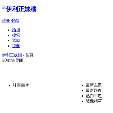
註冊
登錄
論壇
搜索
幫助
導航
伊利正妹牆
» 首頁
最新主題
社區圖片
最新回復
熱門主題
隨機精華