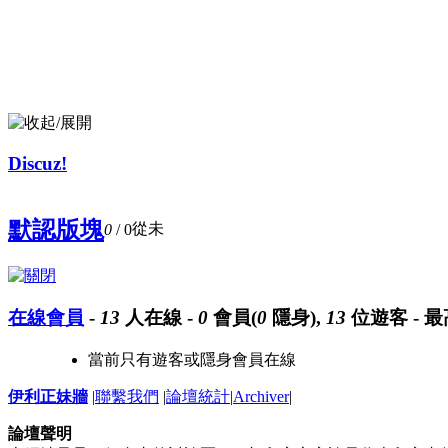
Discuz!
默認版塊
從未
0
/ 0
在線會員
-
13
人在線 -
0
會員(
0
隱身),
13
位遊客 - 
當前只有遊客或隱身會員在線
伊利正妹牆
|
聯繫我們
|
論壇統計
|
Archiver
|
論壇聲明