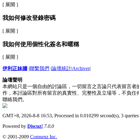
[ 展開 ]
我如何修改登錄密碼
[ 展開 ]
我如何使用個性化簽名和暱稱
[ 展開 ]
伊利正妹牆
|
聯繫我們
|
論壇統計
|
Archiver
|
論壇聲明
本網站只是一個自由的討論區，一切留言之言論只代表留言者
作，本討論區對所有留言的真實性、完整性及立場等，不負任
聯絡我們。
GMT+8, 2026-8-8 16:53,
Processed in 0.010299 second(s), 3 queries
Powered by
Discuz!
7.0.0
© 2001-2009
Comsenz Inc.