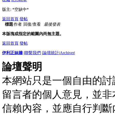
版主: *空缺中*
返回首頁
發帖
標題
作者
回復/查看
最後發表
本版塊或指定的範圍內尚無主題。
返回首頁
發帖
伊利正妹牆
|
聯繫我們
|
論壇統計
|
Archiver
|
論壇聲明
本網站只是一個自由的討
留言者的個人意見，並非
信賴內容，並應自行判斷