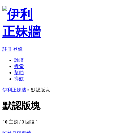
註冊
登錄
論壇
搜索
幫助
導航
伊利正妹牆
» 默認版塊
默認版塊
[
0
主題 / 0 回復 ]
收藏
RSS
精華