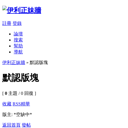
註冊
登錄
論壇
搜索
幫助
導航
伊利正妹牆
» 默認版塊
默認版塊
[
0
主題 / 0 回復 ]
收藏
RSS
精華
版主: *空缺中*
返回首頁
發帖