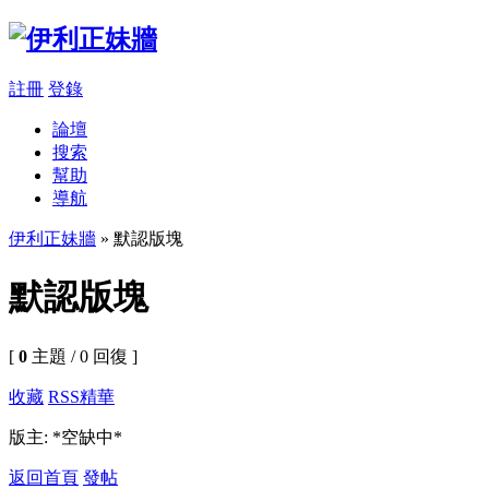
註冊
登錄
論壇
搜索
幫助
導航
伊利正妹牆
» 默認版塊
默認版塊
[
0
主題 / 0 回復 ]
收藏
RSS
精華
版主: *空缺中*
返回首頁
發帖