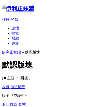
註冊
登錄
論壇
搜索
幫助
導航
伊利正妹牆
» 默認版塊
默認版塊
[
0
主題 / 0 回復 ]
收藏
RSS
精華
版主: *空缺中*
返回首頁
發帖